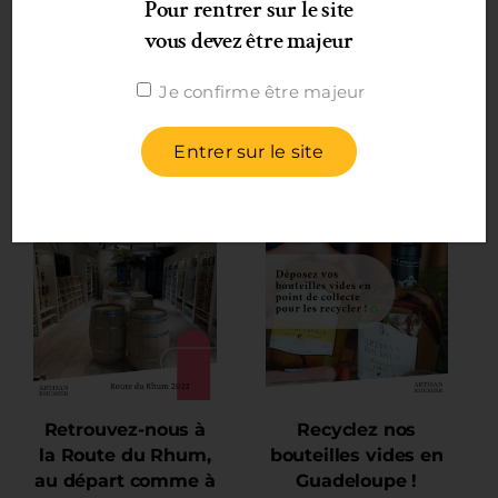
Articles
Pour rentrer sur le site
vous devez être majeur
similaires
Je confirme être majeur
Entrer sur le site
Retrouvez-nous à
Recyclez nos
la Route du Rhum,
bouteilles vides en
au départ comme à
Guadeloupe !