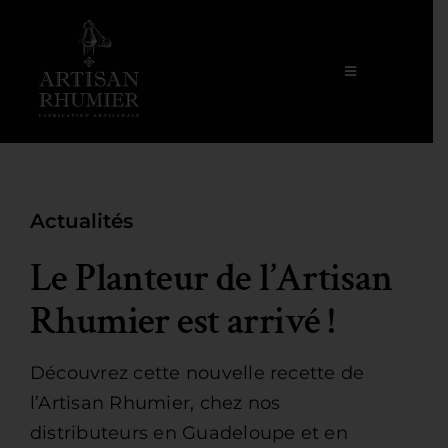
Passer
Accueil
»
Le Planteur de l’Artisan Rhumier est
arrivé !
au
contenu
Toggle
Navigation
Artisan Rhumier
Recettes
Actualités
Nous Trouver
Le Planteur de l’Artisan
Rhumier est arrivé !
Nous Suivre
Découvrez cette nouvelle recette de
Actualités
l’Artisan Rhumier, chez nos
distributeurs en Guadeloupe et en